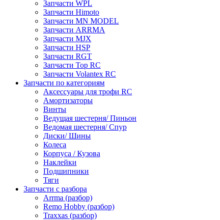
Запчасти WPL
Запчасти Himoto
Запчасти MN MODEL
Запчасти ARRMA
Запчасти MJX
Запчасти HSP
Запчасти RGT
Запчасти Top RC
Запчасти Volantex RC
Запчасти по категориям
Аксессуары для трофи RC
Амортизаторы
Винты
Ведущая шестерня/ Пиньон
Ведомая шестерня/ Спур
Диски/ Шины
Колеса
Корпуса / Кузова
Наклейки
Подшипники
Тяги
Запчасти с разбора
Arrma (разбор)
Remo Hobby (разбор)
Traxxas (разбор)