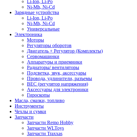
Li-Ion, Li-Po
Ni-Mh, Ni-Cd
Зарядные устройства
Li-Ion, Li-Po
Ni-Mh, Ni-Cd
Универсальные
Электроника
Моторы
Регуляторы оборотов
Двигатель + Регулятор (Комплекты)
Сервомашинки
Аппаратуры и приемники
Радиаторы/ вентиляторы
Подсветка, звук, аксессуары
Провода, удлинители, разъемы
BEC (регулятор напряжения)
Аксессуары для электроники
Гироскопы
Масла, смазки, топливо
Инструменты
Чехлы и сумки
Запчасти
Запчасти Remo Hobby
Запчасти WLToys
Запчасти Traxxas