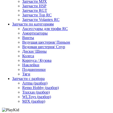
Запчасти MJX
Запчасти HSP
Запчасти RGT
Запчасти Top RC
Запчасти Volantex RC
Запчасти по категориям
Аксессуары для трофи RC
Амортизаторы
Винты
Ведущая шестерня/ Пиньон
Ведомая шестерня/ Спур
Диски/ Шины
Колеса
Корпуса / Кузова
Наклейки
Подшипники
Тяги
Запчасти с разбора
Arrma (разбор)
Remo Hobby (разбор)
Traxxas (разбор)
WLToys (разбор)
MJX (разбор)