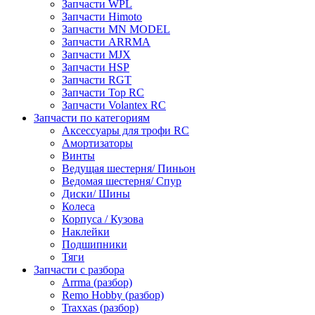
Запчасти WPL
Запчасти Himoto
Запчасти MN MODEL
Запчасти ARRMA
Запчасти MJX
Запчасти HSP
Запчасти RGT
Запчасти Top RC
Запчасти Volantex RC
Запчасти по категориям
Аксессуары для трофи RC
Амортизаторы
Винты
Ведущая шестерня/ Пиньон
Ведомая шестерня/ Спур
Диски/ Шины
Колеса
Корпуса / Кузова
Наклейки
Подшипники
Тяги
Запчасти с разбора
Arrma (разбор)
Remo Hobby (разбор)
Traxxas (разбор)