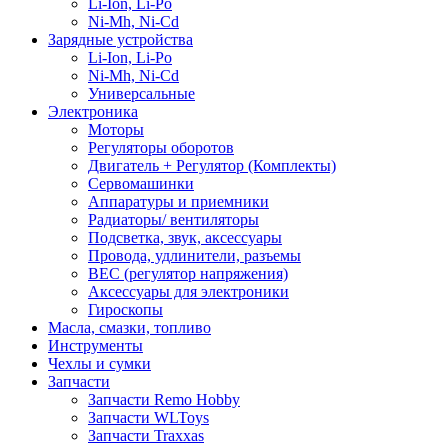
Li-Ion, Li-Po
Ni-Mh, Ni-Cd
Зарядные устройства
Li-Ion, Li-Po
Ni-Mh, Ni-Cd
Универсальные
Электроника
Моторы
Регуляторы оборотов
Двигатель + Регулятор (Комплекты)
Сервомашинки
Аппаратуры и приемники
Радиаторы/ вентиляторы
Подсветка, звук, аксессуары
Провода, удлинители, разъемы
BEC (регулятор напряжения)
Аксессуары для электроники
Гироскопы
Масла, смазки, топливо
Инструменты
Чехлы и сумки
Запчасти
Запчасти Remo Hobby
Запчасти WLToys
Запчасти Traxxas