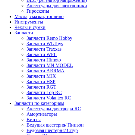
BEC (регулятор напряжения)
Аксессуары для электроники
Гироскопы
Масла, смазки, топливо
Инструменты
Чехлы и сумки
Запчасти
Запчасти Remo Hobby
Запчасти WLToys
Запчасти Traxxas
Запчасти WPL
Запчасти Himoto
Запчасти MN MODEL
Запчасти ARRMA
Запчасти MJX
Запчасти HSP
Запчасти RGT
Запчасти Top RC
Запчасти Volantex RC
Запчасти по категориям
Аксессуары для трофи RC
Амортизаторы
Винты
Ведущая шестерня/ Пиньон
Ведомая шестерня/ Спур