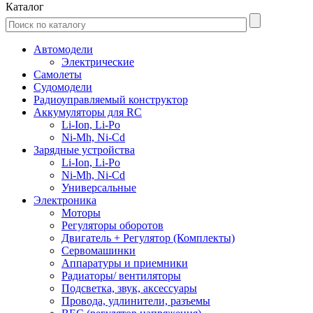
Каталог
Автомодели
Электрические
Самолеты
Судомодели
Радиоуправляемый конструктор
Аккумуляторы для RC
Li-Ion, Li-Po
Ni-Mh, Ni-Cd
Зарядные устройства
Li-Ion, Li-Po
Ni-Mh, Ni-Cd
Универсальные
Электроника
Моторы
Регуляторы оборотов
Двигатель + Регулятор (Комплекты)
Сервомашинки
Аппаратуры и приемники
Радиаторы/ вентиляторы
Подсветка, звук, аксессуары
Провода, удлинители, разъемы