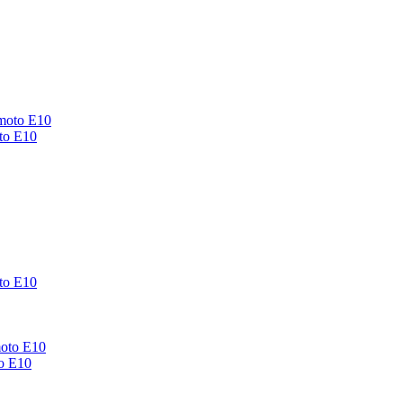
to E10
to E10
o E10