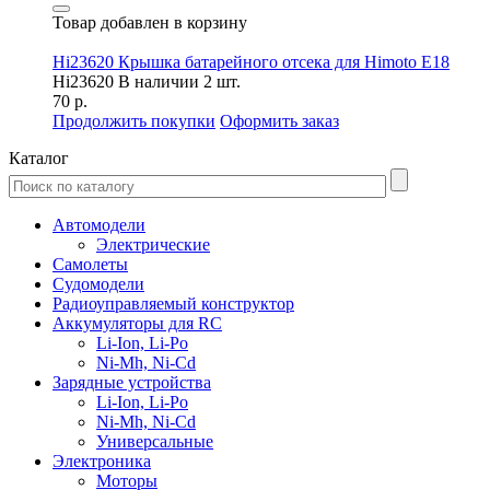
Товар добавлен в корзину
Hi23620 Крышка батарейного отсека для Himoto E18
Hi23620
В наличии 2 шт.
70 р.
Продолжить покупки
Оформить заказ
Каталог
Автомодели
Электрические
Самолеты
Судомодели
Радиоуправляемый конструктор
Аккумуляторы для RC
Li-Ion, Li-Po
Ni-Mh, Ni-Cd
Зарядные устройства
Li-Ion, Li-Po
Ni-Mh, Ni-Cd
Универсальные
Электроника
Моторы