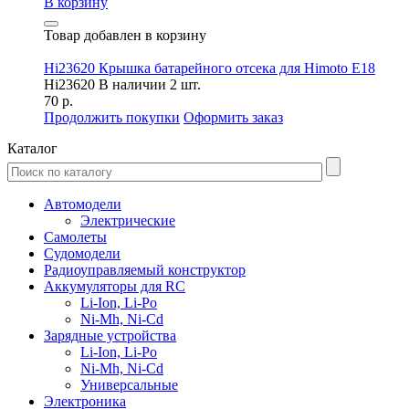
В корзину
Товар добавлен в корзину
Hi23620 Крышка батарейного отсека для Himoto E18
Hi23620
В наличии 2 шт.
70 р.
Продолжить покупки
Оформить заказ
Каталог
Автомодели
Электрические
Самолеты
Судомодели
Радиоуправляемый конструктор
Аккумуляторы для RC
Li-Ion, Li-Po
Ni-Mh, Ni-Cd
Зарядные устройства
Li-Ion, Li-Po
Ni-Mh, Ni-Cd
Универсальные
Электроника