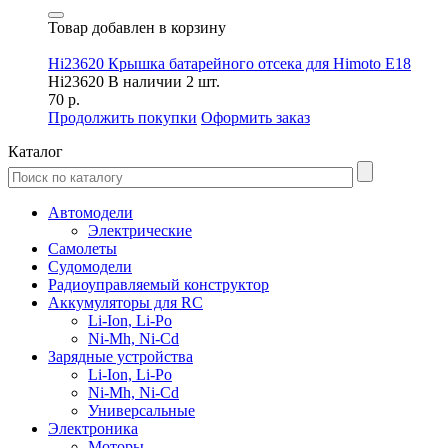
Товар добавлен в корзину
Hi23620 Крышка батарейного отсека для Himoto E18
Hi23620
В наличии 2 шт.
70 р.
Продолжить покупки
Оформить заказ
Каталог
Автомодели
Электрические
Самолеты
Судомодели
Радиоуправляемый конструктор
Аккумуляторы для RC
Li-Ion, Li-Po
Ni-Mh, Ni-Cd
Зарядные устройства
Li-Ion, Li-Po
Ni-Mh, Ni-Cd
Универсальные
Электроника
Моторы