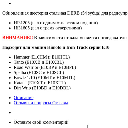
Обновленная шестерня стальная DERB (54 зубца) для радиоупра
Hi31205 (вал с одним отверстием под пин)
Hi31605 (вал с тремя отверстиями)
ВНИМАНИЕ!!
В зависимости от вала меняется последователь
Подходит для машин Himoto и Iron Track серии E10
Hammer (E10HM и E10HTL)
Tanto (E10XB и E10XBL)
Road Warrior (E10BP и E10BPL)
Spatha (E10SC и E10SCL)
Bowie 1/10 (E10MT и E10MTL)
Katana (E10XT и E10XTL)
Dirt Wrip (E10BD и E10DBL)
Описание
Отзывы и вопросы
Отзывы
Оставьте свой комментарий