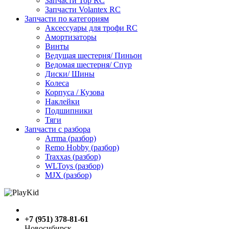
Запчасти Top RC
Запчасти Volantex RC
Запчасти по категориям
Аксессуары для трофи RC
Амортизаторы
Винты
Ведущая шестерня/ Пиньон
Ведомая шестерня/ Спур
Диски/ Шины
Колеса
Корпуса / Кузова
Наклейки
Подшипники
Тяги
Запчасти с разбора
Arrma (разбор)
Remo Hobby (разбор)
Traxxas (разбор)
WLToys (разбор)
MJX (разбор)
+7 (951) 378-81-61
Новосибирск